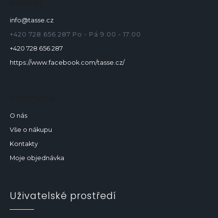
p
Kontakt
a
info
@
tasse.cz
t
í
+420 728 656 287 Po - Pá 9:00 - 17:00
+420 728 656 287
https://www.facebook.com/tasse.cz/
Informace
O nás
Vše o nákupu
Kontakty
Moje objednávka
Uživatelské prostředí