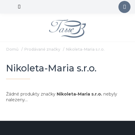
Přejít
na
obsah
Domů
/
Prodávané značky
/
Nikoleta-Maria s.r.o.
Nikoleta-Maria s.r.o.
Žádné produkty značky
Nikoleta-Maria s.r.o.
nebyly
nalezeny...
Z
á