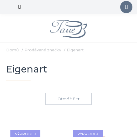
Přejít
na
obsah
Domů
/
Prodávané značky
/
Eigenart
Eigenart
Otevřít filtr
V
VÝPRODEJ
VÝPRODEJ
ý