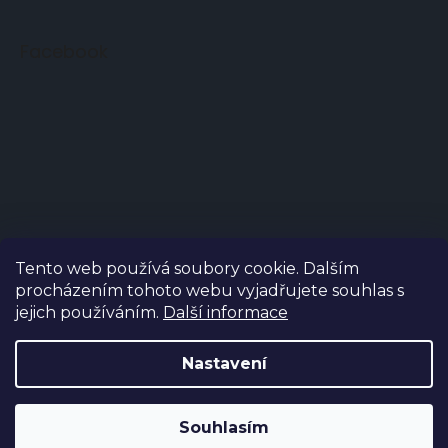
Facebook
Tento web používá soubory cookie. Dalším
procházením tohoto webu vyjadřujete souhlas s
jejich používáním.
Další informace
Copyright 2026
Tasse.cz
. Všechna práva vyhrazena.
Nastavení
Grafický návrh vytvořil a na Shoptet implementoval
Tomáš Hlad
&
techka s.r.o.
Souhlasím
Vytvořil Shoptet