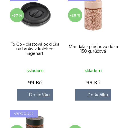
p
i
–37 %
–20 %
s
p
r
o
d
To Go - plastová poklička
Mandala - plechová dóza
u
na hrnky z kolekce
150 g, růžová
Eigenart
k
t
ů
skladem
skladem
99 Kč
99 Kč
Do košíku
Do košíku
VÝPRODEJ