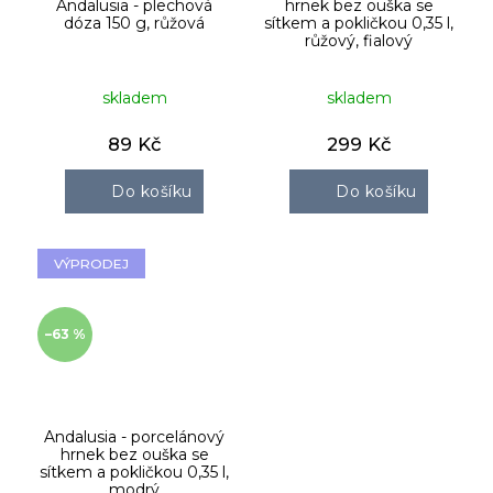
Andalusia - plechová
hrnek bez ouška se
dóza 150 g, růžová
sítkem a pokličkou 0,35 l,
růžový, fialový
skladem
skladem
89 Kč
299 Kč
Do košíku
Do košíku
VÝPRODEJ
–63 %
Andalusia - porcelánový
hrnek bez ouška se
sítkem a pokličkou 0,35 l,
modrý