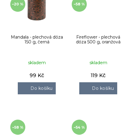
–20 %
–58 %
Mandala - plechová dóza
Fireflower - plechová
150 g, černá
dóza 500 g, oranžová
skladem
skladem
99 Kč
119 Kč
Do košíku
Do košíku
–58 %
–54 %