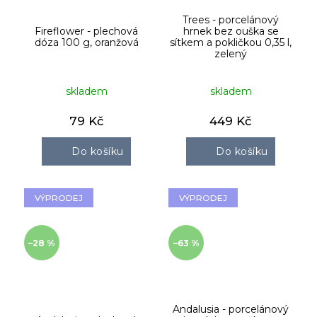
Trees - porcelánový
Fireflower - plechová
hrnek bez ouška se
dóza 100 g, oranžová
sítkem a pokličkou 0,35 l,
zelený
skladem
skladem
79 Kč
449 Kč
Do košíku
Do košíku
VÝPRODEJ
VÝPRODEJ
–28 %
–63 %
Andalusia - porcelánový