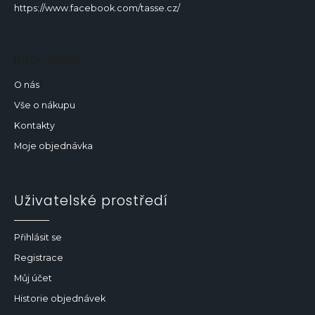
v
https://www.facebook.com/tasse.cz/
ý
p
i
Informace
s
u
O nás
Vše o nákupu
Kontakty
Moje objednávka
Uživatelské prostředí
Přihlásit se
Registrace
Můj účet
Historie objednávek