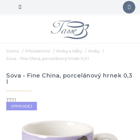
Přejít
na
obsah
Domů
/
Příslušenství
/
Hrnky a šálky
/
Hrnky
/
Sova - Fine China, porcelánový hrnek 0,3 l
Sova - Fine China, porcelánový hrnek 0,3
l
T771
VÝPRODEJ