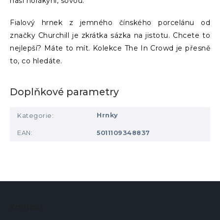
naší horákyní, sovou.
Fialový hrnek z jemného čínského porcelánu od
značky Churchill je zkrátka sázka na jistotu. Chcete to
nejlepší? Máte to mít. Kolekce The In Crowd je přesně
to, co hledáte.
Doplňkové parametry
Hrnky
Kategorie
:
EAN
:
5011109348837
Z
á
p
Kontakt
a