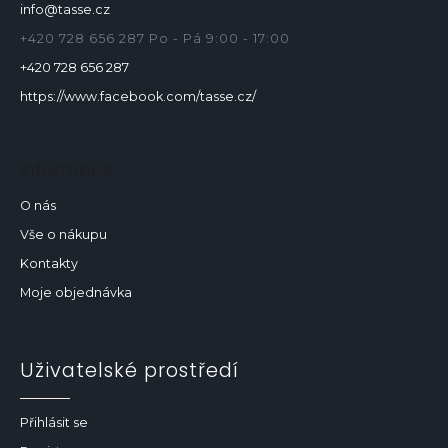
info
@
tasse.cz
t
í
+420 728 656 287 Po - Pá 9:00 - 17:00
+420 728 656 287
https://www.facebook.com/tasse.cz/
Informace
O nás
Vše o nákupu
Kontakty
Moje objednávka
Uživatelské prostředí
Přihlásit se