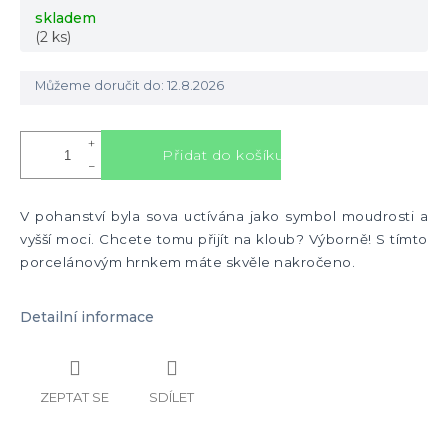
Měrná
skladem
cena:
(2 ks)
Můžeme doručit do:
12.8.2026
+
Přidat do košíku
−
V pohanství byla sova uctívána jako symbol moudrosti a
vyšší moci. Chcete tomu přijít na kloub? Výborně! S tímto
porcelánovým hrnkem máte skvěle nakročeno.
Detailní informace
ZEPTAT SE
SDÍLET