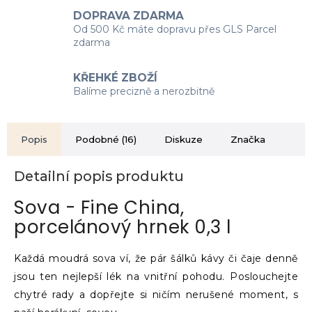
DOPRAVA ZDARMA
Od 500 Kč máte dopravu přes GLS Parcel
zdarma
KŘEHKÉ ZBOŽÍ
Balíme precizně a nerozbitně
Popis
Podobné (16)
Diskuze
Značka
Detailní popis produktu
Sova - Fine China,
porcelánový hrnek 0,3 l
Každá moudrá sova ví, že pár šálků kávy či čaje denně
jsou ten nejlepší lék na vnitřní pohodu. Poslouchejte
chytré rady a dopřejte si ničím nerušené moment, s