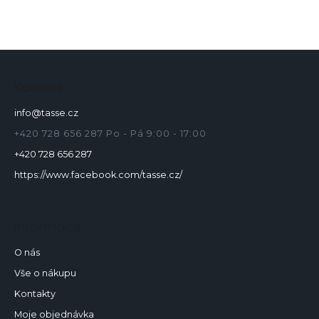
Z
á
p
Kontakt
a
info
@
tasse.cz
t
í
+420 728 656 287 Po - Pá 9:00 - 17:00
+420 728 656 287
https://www.facebook.com/tasse.cz/
Informace
O nás
Vše o nákupu
Kontakty
Moje objednávka