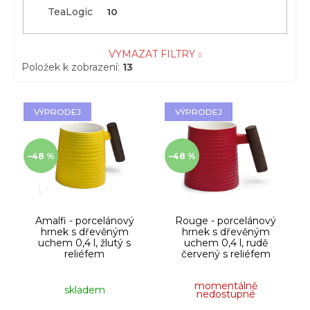
TeaLogic
10
VYMAZAT FILTRY
Položek k zobrazení:
13
V
VÝPRODEJ
VÝPRODEJ
ý
p
i
–48 %
–48 %
s
p
r
o
d
Amalfi - porcelánový
Rouge - porcelánový
hrnek s dřevěným
hrnek s dřevěným
u
uchem 0,4 l, žlutý s
uchem 0,4 l, rudě
k
reliéfem
červený s reliéfem
t
ů
momentálně
skladem
nedostupné