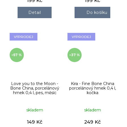
199 Kč
199 Kč
Detail
Do košíku
VÝPRODEJ
VÝPRODEJ
–57 %
–37 %
Love you to the Moon -
Kira - Fine Bone China
Bone China, porcelánový
porcelánový hrnek 0,4 l,
hrnek 0,4 l, pes, měsíc
kočka
skladem
skladem
149 Kč
249 Kč