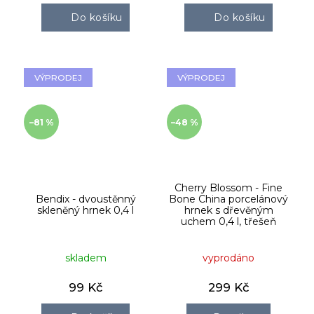
Do košíku
Do košíku
VÝPRODEJ
VÝPRODEJ
–81 %
–48 %
Cherry Blossom - Fine
Bendix - dvoustěnný
Bone China porcelánový
skleněný hrnek 0,4 l
hrnek s dřevěným
uchem 0,4 l, třešeň
skladem
vyprodáno
99 Kč
299 Kč