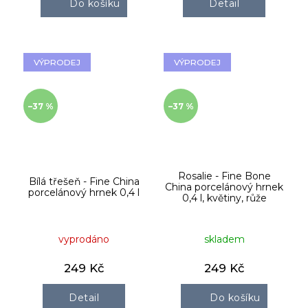
Do košíku
Detail
VÝPRODEJ
VÝPRODEJ
–37 %
–37 %
Rosalie - Fine Bone
Bílá třešeň - Fine China
China porcelánový hrnek
porcelánový hrnek 0,4 l
0,4 l, květiny, růže
vyprodáno
skladem
249 Kč
249 Kč
Detail
Do košíku