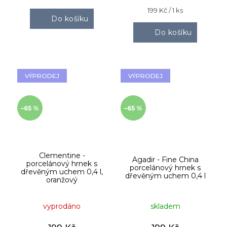
Měrná
199 Kč / 1 ks
Do košíku
cena:
Do košíku
VÝPRODEJ
VÝPRODEJ
–65 %
–65 %
Clementine -
Agadir - Fine China
porcelánový hrnek s
porcelánový hrnek s
dřevěným uchem 0,4 l,
dřevěným uchem 0,4 l
oranžový
vyprodáno
skladem