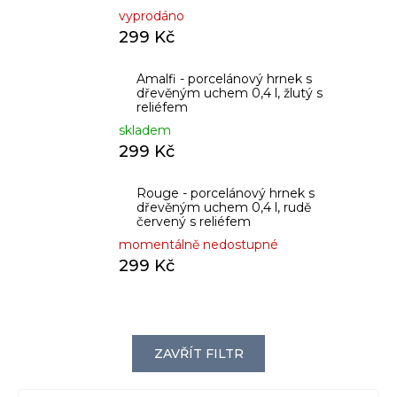
vyprodáno
299 Kč
Amalfi - porcelánový hrnek s
dřevěným uchem 0,4 l, žlutý s
reliéfem
skladem
299 Kč
Rouge - porcelánový hrnek s
dřevěným uchem 0,4 l, rudě
červený s reliéfem
momentálně nedostupné
299 Kč
ZAVŘÍT FILTR