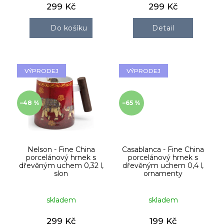
299 Kč
299 Kč
Do košíku
Detail
VÝPRODEJ
VÝPRODEJ
–48 %
–65 %
Nelson - Fine China
Casablanca - Fine China
porcelánový hrnek s
porcelánový hrnek s
dřevěným uchem 0,32 l,
dřevěným uchem 0,4 l,
slon
ornamenty
skladem
skladem
299 Kč
199 Kč