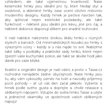
i
vzhledem, ale také výjimečnou trvanlivostí. Naše
s
keramické hrnky jsou ideální pro ty, kteří hledají styl a
u
osobitost, a skleněné hrnky zase ocení všichni milovníci
moderního designu. Každý hrnek je pečlivě navržen tak,
aby splňoval nejen estetické požadavky, ale také
funkčnost – některé jsou ideální pro kávu, jiné pro čaj, a
některé dokonce disponují sítkem pro snadné louhování.
V naší nabídce naleznete širokou škálu hrnků v různých
stylech a barvách. Od minimalistických kousků po hrnky s
výraznými vzory – každý si u nás najde to své. Nabízíme
také šálky s podšálky a praktické sady hrnků, které nejen
zpestří vaše kuchyňské police, ale také se skvěle hodí jako
dárek pro vaše blízké.
Kvalitní a originální design je naší vášní, a proto v Tasse.cz
rozhodně nenajdete žádné obyčejnosti. Naše hrnky jsou
tu, aby vám vykouzlily úsměv na tváři a navodily příjemný
pocit pohody – ať už váš den začal jakkoliv. Vyberte si
hrnek podle svého gusta a dopřejte si chvíle relaxace s
oblíbeným nápojem. Vstupte do světa hrnků Tasse a užijte
si jedinečné okamžiky ve společnosti vašich oblíbených
nápojů!