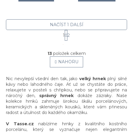
NAČÍST 1 DALŠÍ
1
2
S
O
t
v
13
položek celkem
l
r
á
NAHORU
á
d
n
a
k
c
Nic nevylepší všední den tak, jako
velký hrnek
plný silné
o
í
kávy nebo lahodného čaje. Ať už se chystáte do práce,
v
p
relaxujete v posteli s chřipkou, nebo se připravujete na
á
r
náročný den,
správný hrnek
dokáže zázraky. Naše
n
v
kolekce hrnků zahrnuje širokou škálu porcelánových,
í
k
keramických a skleněných kousků, které vám přinesou
y
radost a útulnost do každého okamžiku.
v
ý
V Tasse.cz
nabízíme hrnky z kvalitního kostního
p
porcelánu, který se vyznačuje nejen elegantním