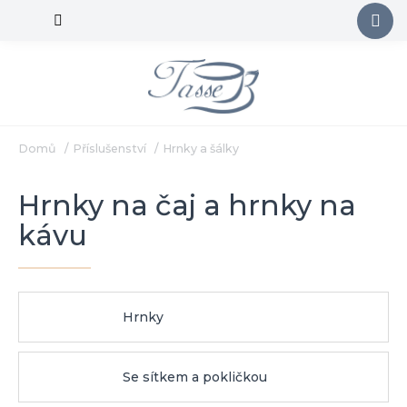
Přejít
na
obsah
Domů
/
Příslušenství
/
Hrnky a šálky
Hrnky na čaj a hrnky na
kávu
Hrnky
Se sítkem a pokličkou