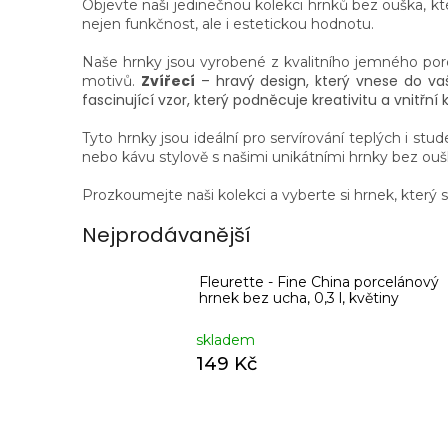
Objevte naši jedinečnou kolekci hrnků bez ouška, k
nejen funkčnost, ale i estetickou hodnotu.
Naše hrnky jsou vyrobené z kvalitního jemného porc
Zvířecí
– hravý design, který vnese do v
motivů.
fascinující vzor, který podněcuje kreativitu a vnitřní k
Tyto hrnky jsou ideální pro servírování teplých i stu
nebo kávu stylově s našimi unikátními hrnky bez ouš
Prozkoumejte naši kolekci a vyberte si hrnek, kter
Nejprodávanější
Fleurette - Fine China porcelánový
hrnek bez ucha, 0,3 l, květiny
skladem
149 Kč