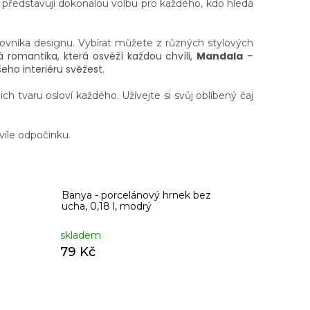
 představují dokonalou volbu pro každého, kdo hledá
lovníka designu. Vybírat můžete z různých stylových
 romantika, která osvěží každou chvíli,
Mandala
–
eho interiéru svěžest.
ch tvaru osloví každého. Užívejte si svůj oblíbený čaj
víle odpočinku.
Banya - porcelánový hrnek bez
ucha, 0,18 l, modrý
skladem
79 Kč