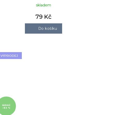
skladem
79 Kč
Do košíku
VÝPRODEJ
829 KČ
–63 %