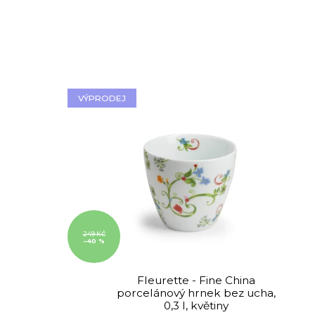
V
VÝPRODEJ
ý
p
i
s
p
r
o
d
u
249 KČ
k
–40 %
t
ů
Fleurette - Fine China
porcelánový hrnek bez ucha,
0,3 l, květiny