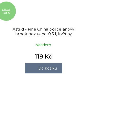
249 KČ
–52 %
Astrid - Fine China porcelánový
hrnek bez ucha, 0,3 l, květiny
skladem
119 Kč
Do košíku