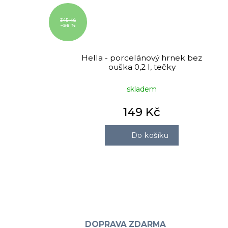
345 KČ
–56 %
Hella - porcelánový hrnek bez
ouška 0,2 l, tečky
skladem
149 Kč
Do košíku
DOPRAVA ZDARMA