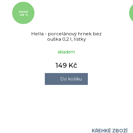
345 KČ
–56 %
Hella - porcelánový hrnek bez
ouška 0,2 l, lístky
skladem
149 Kč
Do košíku
O
v
l
á
KŘEHKÉ ZBOŽÍ