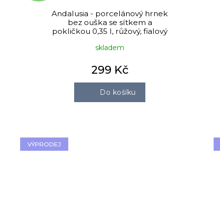
Andalusia - porcelánový hrnek
bez ouška se sítkem a
pokličkou 0,35 l, růžový, fialový
skladem
299 Kč
Do košíku
VÝPRODEJ