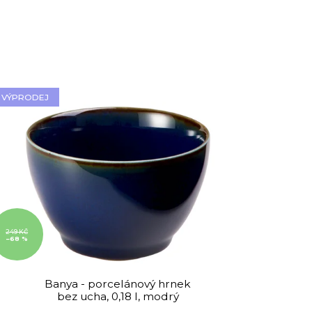
VÝPRODEJ
249 KČ
–68 %
Banya - porcelánový hrnek
bez ucha, 0,18 l, modrý