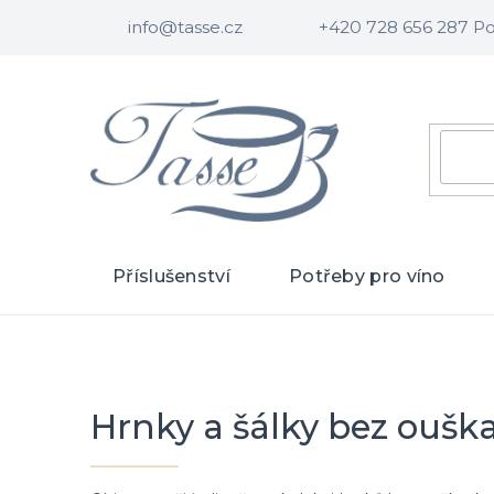
Přejít
Domů
Příslušenství
Hrnky a šálky
Bez ouška
info@tasse.cz
+420 728 656 287 Po 
na
obsah
HLE
Příslušenství
Potřeby pro víno
Hrnky a šálky bez oušk