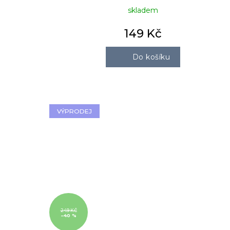
skladem
149 Kč
Do košíku
VÝPRODEJ
249 KČ
–40 %