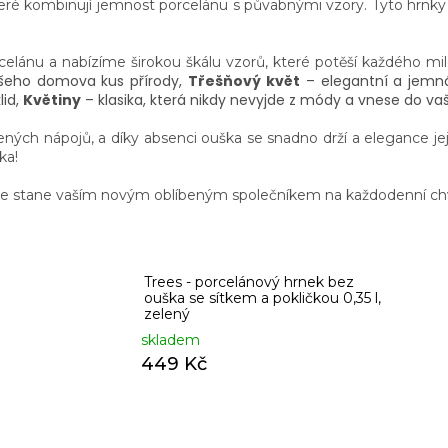
teré kombinují jemnost porcelánu s půvabnými vzory. Tyto hrnky
elánu a nabízíme širokou škálu vzorů, které potěší každého mi
ašeho domova kus přírody,
Třešňový květ
– elegantní a jemná
lid,
Květiny
– klasika, která nikdy nevyjde z módy a vnese do vaš
dených nápojů, a díky absenci ouška se snadno drží a elegance jeji
ka!
ý se stane vaším novým oblíbeným společníkem na každodenní ch
Trees - porcelánový hrnek bez
ouška se sítkem a pokličkou 0,35 l,
zelený
skladem
449 Kč