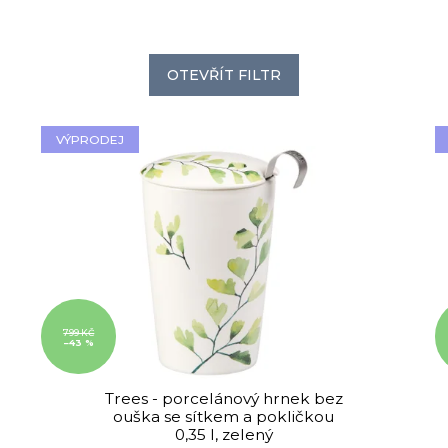
OTEVŘÍT FILTR
VÝPRODEJ
799 KČ
–43 %
Trees - porcelánový hrnek bez
ouška se sítkem a pokličkou
0,35 l, zelený