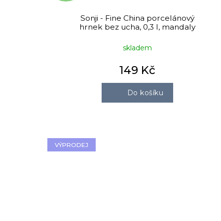
Sonji - Fine China porcelánový
hrnek bez ucha, 0,3 l, mandaly
skladem
149 Kč
Do košíku
VÝPRODEJ