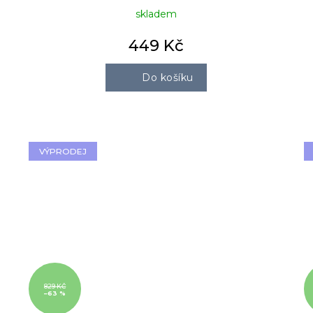
skladem
449 Kč
Do košíku
VÝPRODEJ
829 KČ
–63 %