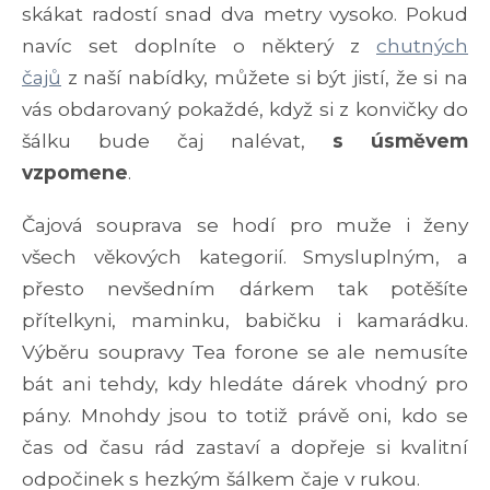
skákat radostí snad dva metry vysoko. Pokud
navíc set doplníte o některý z
chutných
čajů
z naší nabídky, můžete si být jistí, že si na
vás obdarovaný pokaždé, když si z konvičky do
šálku bude čaj nalévat,
s úsměvem
vzpomene
.
Čajová souprava se hodí pro muže i ženy
všech věkových kategorií. Smysluplným, a
přesto nevšedním dárkem tak potěšíte
přítelkyni, maminku, babičku i kamarádku.
Výběru soupravy Tea forone se ale nemusíte
bát ani tehdy, kdy hledáte dárek vhodný pro
pány. Mnohdy jsou to totiž právě oni, kdo se
čas od času rád zastaví a dopřeje si kvalitní
odpočinek s hezkým šálkem čaje v rukou.