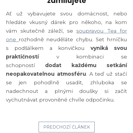
zamilujete
Ať už vybavujete svou domácnost, nebo
hledáte vkusný dárek pro někoho, na kom
vám skutečně záleží, se
soupravou Tea for
one
rozhodně neuděláte chybu. Set hrníčku
s podšálkem a konvičkou
vyniká svou
praktičností
v kombinaci se
schopností
dodat každému setkání
neopakovatelnou atmosféru
. A teď už stačí
se jen pohodlně usadit, zhluboka se
nadechnout a plnými doušky si začít
vychutnávat provoněné chvíle odpočinku.
PŘEDCHOZÍ ČLÁNEK