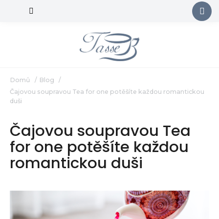
Přejít
na
obsah
Domů
/
Blog
/
Čajovou soupravou Tea for one potěšíte každou romantickou
duši
Čajovou soupravou Tea
for one potěšíte každou
romantickou duši