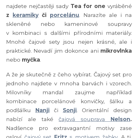
najdete nejčastěji sady
Tea for one
vyráběné
z
keramiky
či
porcelánu
. Narazíte ale i na
skleněné nebo kameninové soupravy
v kombinaci s dalšími přírodními materiály.
Mnohé čajové sety jsou nejen krásné, ale i
praktické. Nevadí jim dokonce ani
mikrovlnka
nebo
myčka
.
A že je skutečně z čeho vybírat. Čajový set pro
jednoho najdete v mnoha barvách i vzorech.
Milovníky mandal zaujme například
kombinace porcelánové konvičky, šálku a
podšálku
Nanji
či
Sonji
. Orientální design
nabízí ale také
čajová souprava
Nelson
.
Nadšence pro extravagantní motivy zase
osloví
čajový set
Fritz
s motivem žabky
. A ti,