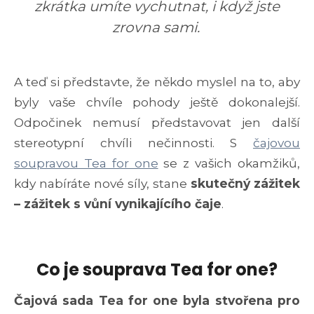
zkrátka umíte vychutnat, i když jste
zrovna sami.
A teď si představte, že někdo myslel na to, aby
byly vaše chvíle pohody ještě dokonalejší.
Odpočinek nemusí představovat jen další
stereotypní chvíli nečinnosti. S
čajovou
soupravou Tea for one
se z vašich okamžiků,
kdy nabíráte nové síly, stane
skutečný zážitek
– zážitek s vůní vynikajícího čaje
.
Co je souprava Tea for one?
Čajová sada Tea for one byla stvořena pro