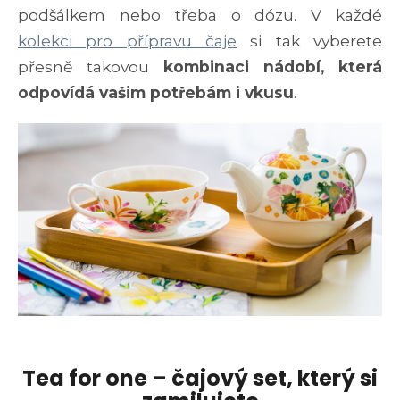
podšálkem nebo třeba o dózu. V každé
kolekci pro přípravu čaje
si tak vyberete
přesně takovou
kombinaci nádobí, která
odpovídá vašim potřebám i vkusu
.
Tea for one – čajový set, který si