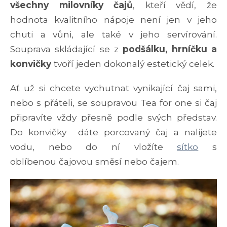
všechny milovníky čajů
, kteří vědí, že
hodnota kvalitního nápoje není jen v jeho
chuti a vůni, ale také v jeho servírování.
Souprava skládající se z
podšálku, hrníčku a
konvičky
tvoří jeden dokonalý estetický celek.
Ať už si chcete vychutnat vynikající čaj sami,
nebo s přáteli, se soupravou Tea for one si čaj
připravíte vždy přesně podle svých představ.
Do konvičky dáte porcovaný čaj a nalijete
vodu, nebo do ní vložíte
sítko
s
oblíbenou čajovou směsí nebo čajem.