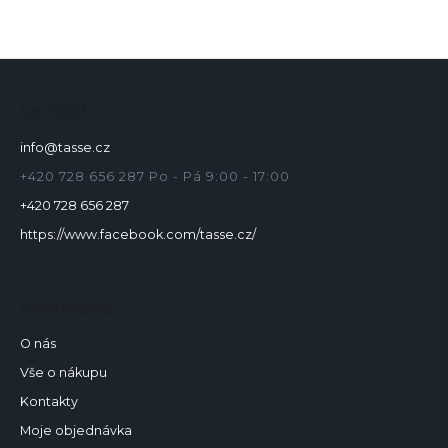
Z
á
p
Kontakt
a
info
@
tasse.cz
t
í
+420 728 656 287 Po - Pá 9:00 - 17:00
+420 728 656 287
https://www.facebook.com/tasse.cz/
Informace
O nás
Vše o nákupu
Kontakty
Moje objednávka