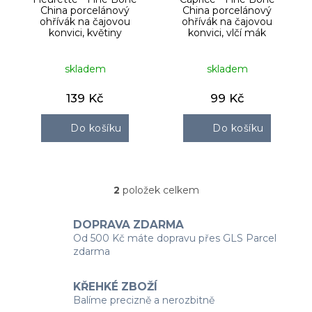
d
China porcelánový
China porcelánový
u
ohřívák na čajovou
ohřívák na čajovou
k
konvici, květiny
konvici, vlčí mák
t
ů
skladem
skladem
139 Kč
99 Kč
Do košíku
Do košíku
2
položek celkem
O
v
l
DOPRAVA ZDARMA
á
Od 500 Kč máte dopravu přes GLS Parcel
d
zdarma
a
c
í
KŘEHKÉ ZBOŽÍ
p
Balíme precizně a nerozbitně