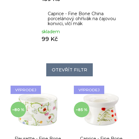
Caprice - Fine Bone China
porcelánový ohřívák na čajovou
konvici, vlčí mák
skladem
99 Kč
OTEVŘÍT FILTR
V
VÝPRODEJ
VÝPRODEJ
ý
p
i
–80 %
–85 %
s
p
r
o
Fleurette - Fine Bone
Caprice - Fine Bone