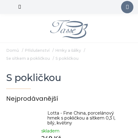
Přejít
na
obsah
Domů
/
Příslušenství
/
Hrnky a šálky
/
Se sítkem a pokličkou
/
S pokličkou
S pokličkou
Nejprodávanější
Lotta - Fine China, porcelánový
hrnek s pokličkou a sítkem 0,3 l,
bílý, květiny
skladem