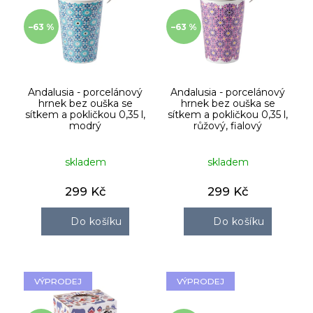
p
i
–63 %
–63 %
s
p
r
o
d
Andalusia - porcelánový
Andalusia - porcelánový
hrnek bez ouška se
hrnek bez ouška se
u
sítkem a pokličkou 0,35 l,
sítkem a pokličkou 0,35 l,
k
modrý
růžový, fialový
t
ů
skladem
skladem
299 Kč
299 Kč
Do košíku
Do košíku
VÝPRODEJ
VÝPRODEJ