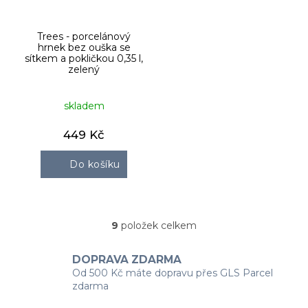
Trees - porcelánový
hrnek bez ouška se
sítkem a pokličkou 0,35 l,
zelený
skladem
449 Kč
Do košíku
9
položek celkem
O
v
l
DOPRAVA ZDARMA
á
Od 500 Kč máte dopravu přes GLS Parcel
d
zdarma
a