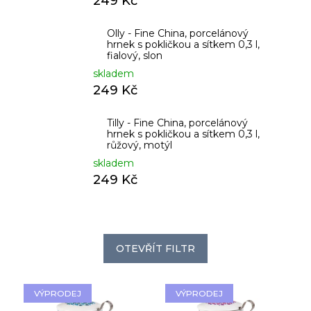
249 Kč
Olly - Fine China, porcelánový
hrnek s pokličkou a sítkem 0,3 l,
fialový, slon
skladem
249 Kč
Tilly - Fine China, porcelánový
hrnek s pokličkou a sítkem 0,3 l,
růžový, motýl
skladem
249 Kč
OTEVŘÍT FILTR
V
VÝPRODEJ
VÝPRODEJ
ý