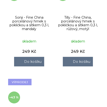
Sonji - Fine China
Tilly - Fine China,
porcelánový hrnek s
porcelánový hrnek s
pokličkou a sítkem 0,3 l,
pokličkou a sítkem 0,3 l,
mandaly
růžový, motýl
skladem
skladem
249 Kč
249 Kč
Do košíku
Do košíku
VÝPRODEJ
–43 %