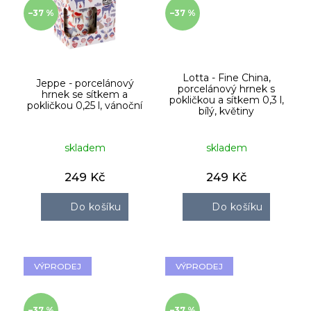
–37 %
–37 %
Lotta - Fine China,
Jeppe - porcelánový
porcelánový hrnek s
hrnek se sítkem a
pokličkou a sítkem 0,3 l,
pokličkou 0,25 l, vánoční
bílý, květiny
skladem
skladem
249 Kč
249 Kč
Do košíku
Do košíku
VÝPRODEJ
VÝPRODEJ
–37 %
–37 %