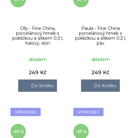
Olly - Fine China,
Paula - Fine China
porcelánový hrnek s
porcelánový hrnek s
pokličkou a sítkem 0,3 l,
pokličkou a sítkem 0,3 l,
fialový, slon
páv
skladem
skladem
249 Kč
249 Kč
Do košíku
Do košíku
VÝPRODEJ
VÝPRODEJ
–37 %
–37 %