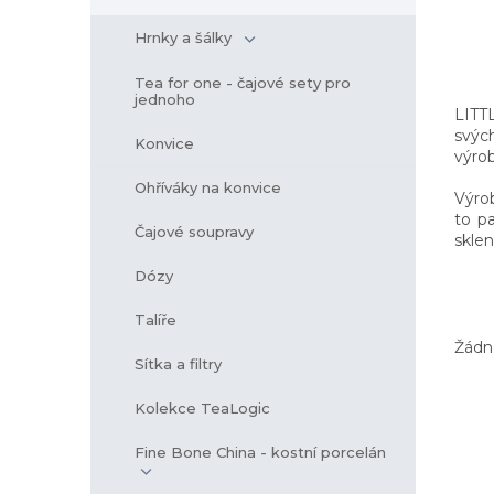
r
a
Hrnky a šálky
n
Tea for one - čajové sety pro
n
jednoho
í
LITTL
p
svých
Konvice
výro
a
n
Ohříváky na konvice
Výrob
e
to p
l
Čajové soupravy
sklen
Dózy
Talíře
Žádn
Sítka a filtry
Kolekce TeaLogic
Fine Bone China - kostní porcelán