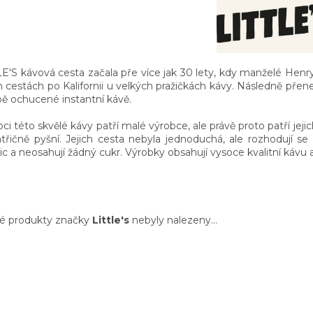
E'S kávová cesta začala pře více jak 30 lety, kdy manželé Henry a 
 cestách po Kalifornii u velkých pražičkách kávy. Následně přen
bě ochucené instantní kávě.
ci této skvělé kávy patří malé výrobce, ale právě proto patří jeji
atřičně pyšní. Jejich cesta nebyla jednoduchá, ale rozhodují se
ic a neosahují žádný cukr. Výrobky obsahují vysoce kvalitní kávu a
é produkty značky
Little's
nebyly nalezeny...