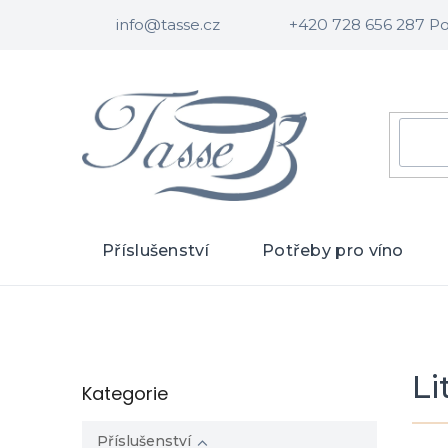
Přejít
Domů
Prodávané značky
Little's
info@tasse.cz
+420 728 656 287 Po 
na
obsah
HLE
Příslušenství
Potřeby pro víno
P
Li
Kategorie
Přeskočit
o
kategorie
s
t
Příslušenství